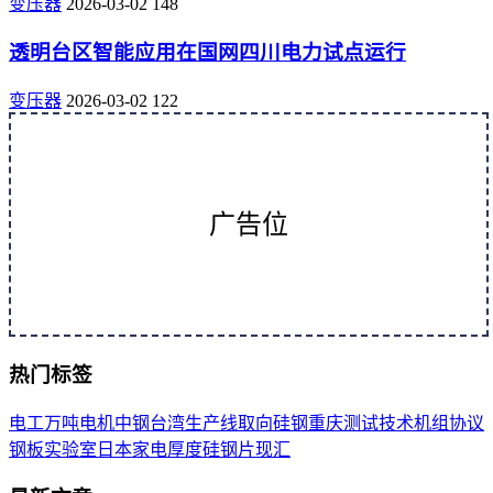
变压器
2026-03-02
148
透明台区智能应用在国网四川电力试点运行
变压器
2026-03-02
122
广告位
热门标签
电工
万吨
电机
中钢
台湾
生产线
取向
硅钢
重庆
测试
技术
机组
协议
钢板
实验室
日本
家电
厚度
硅钢片
现汇