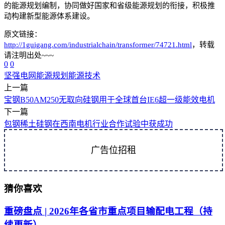
的能源规划编制，协同做好国家和省级能源规划的衔接，积极推
动构建新型能源体系建设。
原文链接：
http://1guigang.com/industrialchain/transformer/74721.html
，转载
请注明出处~~~
0
0
坚强电网
能源规划
能源技术
上一篇
宝钢B50AM250无取向硅钢用于全球首台IE6超一级能效电机
下一篇
包钢稀土硅钢在西南电机行业合作试验中获成功
广告位招租
猜你喜欢
重磅盘点 | 2026年各省市重点项目输配电工程（持
续更新）