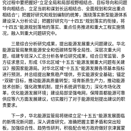
究过程中要把握好“立足全局和局部视野相结合、目标导向和问题
导向相结合、立足当前和谋划长远相结合、全面规划和突出重点
相结合”；把握好研究和规划编制的统筹，围绕落实新型能源体系
建设深入分析论证；把握好研究与“十四五”规划落实的衔接，将
“十四五”能源规划落地的落实、重点任务推进和重大工程实施情
况，融入到重大问题研究中。
三是综合分析研究成果，提出能源发展重大问题建议。华北
能源监管局聚焦能源安全和低碳转型等全局性、深层次重大问
题，组建专班深入汇总分析各单位研究成果，结合日常监管、多
方征求意见，形成《华北区域“十五五”能源发展重大问题有关建
议》报国家能源局。对华北区域“十五五”能源发展各项基本指标
进行预测，并总结提出聚焦稳产增供，夯实能源安全基础；锚定
“双碳”目标，推动能源高质量转型；培育新质生产力，推动能源
技术创新；强化政策机制，提升系统调节能力；深化市场化改
革，优化能源发展环境；建设局部坚强电网，保障首都能源可靠
供应等六方面发展建议，切实履行了对于能源规划提出建议的职
责要求。
下一步，华北能源监管局将继续立足“十五五”能源发展面临
的新情况新问题，深入调查研究，准确把握主要矛盾和突出短
板，加强综合性、趋势性研判，积极配合地方政府做好京津冀蒙