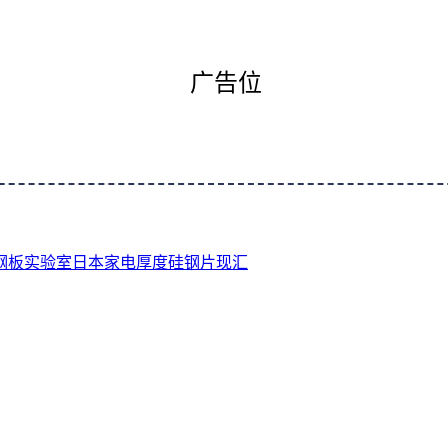
广告位
钢板
实验室
日本
家电
厚度
硅钢片
现汇