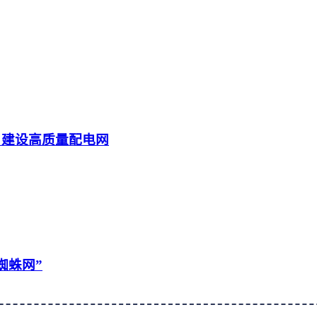
 建设高质量配电网
蜘蛛网”