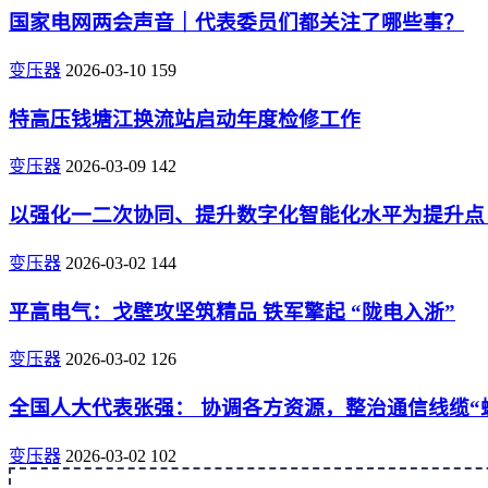
国家电网两会声音｜代表委员们都关注了哪些事？
变压器
2026-03-10
159
特高压钱塘江换流站启动年度检修工作
变压器
2026-03-09
142
以强化一二次协同、提升数字化智能化水平为提升点
变压器
2026-03-02
144
平高电气：戈壁攻坚筑精品 铁军擎起 “陇电入浙”
变压器
2026-03-02
126
全国人大代表张强： 协调各方资源，整治通信线缆“
变压器
2026-03-02
102