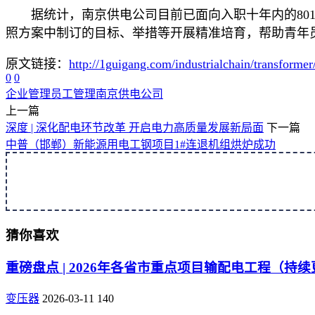
据统计，南京供电公司目前已面向入职十年内的80
照方案中制订的目标、举措等开展精准培育，帮助青年
原文链接：
http://1guigang.com/industrialchain/transforme
0
0
企业管理
员工管理
南京供电公司
上一篇
深度 | 深化配电环节改革 开启电力高质量发展新局面
下一篇
中普（邯郸）新能源用电工钢项目1#连退机组烘炉成功
猜你喜欢
重磅盘点 | 2026年各省市重点项目输配电工程（持
变压器
2026-03-11
140