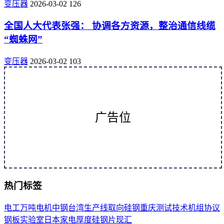
变压器
2026-03-02
126
全国人大代表张强： 协调各方资源，整治通信线缆
“蜘蛛网”
变压器
2026-03-02
103
广告位
热门标签
电工
万吨
电机
中钢
台湾
生产线
取向
硅钢
重庆
测试
技术
机组
协议
钢板
实验室
日本
家电
厚度
硅钢片
现汇