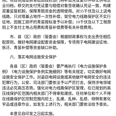
用。项目完成征拆青赔后政府部门将补偿凭证复印件移交供电企
业归档，移交的支付凭证要与赔偿对象签收确认凭证一致，构建
双重监管机制，保障青赔资金的透明使用。对35千伏及以上送电
线路，只对塔基占地作一次性补偿，架空电力线路保护区不实行
征地，因施工损坏的青苗按标准予以补偿；10千伏及以下工程原
则上不支付土地占用费和青苗补偿费等有关补偿费用。
市、县（区）政府（管委会）根据财政事权与支出责任相匹
配原则，做好电网建设配套资金保障，专项用于电网建设征地、
拆迁、青苗补偿等资金缺口补助。
六、落实电网设施安全保护
各县（区）政府（管委会）要严格执行《电力设施保护条
例》《电力设施保护条例实施细则》等有关规定，切实做好电网
设施安全保护工作。对盗窃电网设施或其他破坏电网安全的违法
犯罪行为，公安、司法部门要依法予以严厉打击，保持涉电领域
违法必究高压态势。强化对电力线路保护区管理，在已规划的高
压线保护区范围内相关部门不得审批建房。任何单位和个人不得
在线路保护区控制范围内挖土、乱建、乱种、乱搭、倾倒有害化
学品或违章作业，如发生上述行为，相关部门要依法给予查处。
本意见自印发之日起实施。