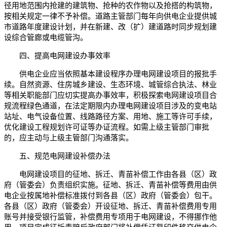
径用地范围内抢建的建筑物、抢种的农作物以及抢搭的构筑物，
按相关规定一律不予补偿。道路主管部门每年向供电企业提供城
市道路年度建设计划，并在新建、改（扩）建道路时同步规划建
设综合管廊或电缆管沟。
四、提高电网建设办事效率
供电企业应当依照基本建设程序办理电网建设项目的报批手
续。自然资源、住房城乡建设、生态环境、城管综合执法、林业
等相关职能部门应切实提高办事效率，积极探索电网建设项目合
规流程绿色通道，在法定期限内办理电网建设项目涉及的变电站
站址、电气设备位置、线路路径方案、用地、施工等许可手续，
优化建设工程规划许可证等办证流程。如需上级主管部门审批
的，应主动与上级主管部门沟通落实。
五、规范电网建设补偿办法
电网建设项目的征地、拆迁、青苗补偿工作由各县（区）政
府（管委会）负责组织实施。征地、拆迁、青苗补偿等费用由供
电企业按属地补偿标准拨付到各县（区）政府（管委会）包干。
各县（区）政府（管委会）开设征地、拆迁、青苗补偿费用专用
账号并接受银行监管，补偿费用专项用于电网建设，不得挪作他