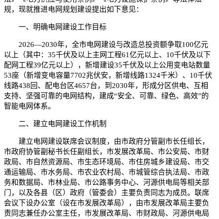
规，现就推进电网规划建设提出如下意见：
一、明确电网建设工作目标
2026—2030年，全市电网建设与改造总投资额争取100亿元
以上（其中：35千伏及以上主网工程61亿元以上、10千伏及以下
配网工程39亿元以上），新增建设35千伏及以上公用变电站数量
53座（新增变电容量7702兆伏安，新增线路1324千米）、10千伏
线路438回、配电台区4657台，到2030年，形成分区供电、互相
支持、坚强可靠的电网结构，建成“安全、可靠、绿色、高效”的
智能电网体系。
二、建立电网建设工作机制
建立电网建设联席会议制度，由市政府分管副市长任组长，
市政府协管副秘书长任副组长，市发展改革局、市公安局、市财
政局、市自然资源局、市生态环境局、市住房城乡建设局、市交
通运输局、市水务局、市农业农村局、市城管综合执法局、市政
务和数据局、市林业局、市公路事务中心、河源供电局等相关部
门，以及各县（区）政府（管委会）主要负责同志为成员。联席
会议下设办公室（设在市发展改革局），由市发展改革局主要负
责同志兼任办公室主任，市发展改革局、市财政局、河源供电局