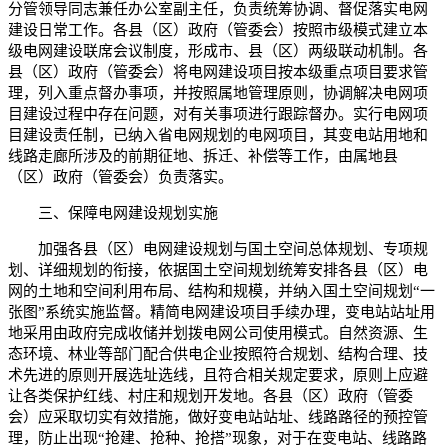
分管领导同志兼任办公室副主任，负责统筹协调、督促落实电网
建设日常工作。各县（区）政府（管委会）按照市级模式建立本
级电网建设联席会议制度，形成市、县（区）两级联动机制。各
县（区）政府（管委会）将电网建设项目按本级重点项目要求管
理，列入重点督办事项，并按照属地管理原则，协调解决电网项
目建设过程中存在问题，对有关事项进行跟踪督办。实行电网项
目建设责任制，已纳入省电网规划的电网项目，其变电站用地和
线路走廊所涉及的前期征地、拆迁、补偿等工作，由属地县
（区）政府（管委会）负责落实。
三、保障电网建设规划实施
加强各县（区）电网建设规划与国土空间总体规划、专项规
划、详细规划的衔接，依据国土空间规划统筹安排各县（区）电
网的土地和空间利用布局、结构和规模，并纳入国土空间规划“一
张图”系统实施监督。精简电网建设项目手续办理，变电站站址用
地采用由政府完成收储并划拨电网公司使用模式。自然资源、生
态环境、林业等部门配合供电企业按照符合规划、结构合理、技
术先进的原则开展选址选线，且符合相关规定要求，原则上应避
让各类保护红线、村庄和规划开发地。各县（区）政府（管委
会）应采取切实有效措施，做好变电站站址、线路路径的预控管
理，防止出现“抢建、抢种、抢搭”现象，对于在变电站、线路路