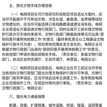
五、简化文物手续办理流程
（一）电网项目在可行性研究阶段制定项目选址方案时，应
当尽可能避开不可移动文物，涉及长城、秦直道、金界壕等线性
文物遗址的，应当尽可能选择已有线路廊道或遗址消失段。电网
企业将选址方案函询文物行政部门，同时出具开工前办理文物保
护行政许可手续的承诺书，文物行政部门根据具体情况可出具“原
则同意开展用地前期工作”的意见（最终审批意见以工程建设文物
保护行政许可为准）。项目用地范围未发生变化的，电网企业可
根据文物行政部门出具的“原则同意开展用地前期工作”的意见，
向其他部门申请办理后续相关手续。（责任单位：各级文物行政
部门，自治区自然资源厅、生态环境厅、林草局，电网企业）
（二）电网项目选址获批后，电网企业在开工前应当尽早依
法依规向文物行政部门提出办理文物保护行政许可申请。文物行
政部门收到申请后，应当尽快启动考古调查工作，指导帮助电网
企业完成组件工作，在规定时限内进行审批。（责任单位：各级
文物行政部门，电网企业）
六、强化电力通道保障
新建、改建、扩建铁路、城市道路、桥梁、隧道、涵洞等基