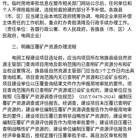
作。临时用地审批信息在盟市相关部门网站公示后，任何单位和
个人不得抢栽抢建，违规抢栽抢建的部分不予补偿。各旗县
（市、区）应当建立由本地区政府统筹协调、电网企业承担补偿
主体责任的工作机制，重点盯办青赔清障及行政手续办理工作。
〔责任单位：各盟行政公署、市人民政府，各旗县（市、区）人
民政府，电网企业〕
三、明确压覆矿产资源办理流程
电网工程建设项目选址前，应当向项目所在地旗县级自然资
源主管部门查询项目用地及影响范围内已查明矿产资源分布和矿
业权设置情况，旗县级自然资源主管部门应当在3个工作日内出具
查询结果。项目查询范围内无已查明矿产资源和已设矿业权的，
项目建设单位以压覆查询结果文件作为申报用地审批的要件。项
目查询范围内有已查明矿产资源或已设矿业权的，建设单位应当
按照《压覆矿产资源调查评估规范》（DZ/T 0479-2024）编制压
覆矿产资源调查或评估报告。经调查，建设项目未压覆已查明矿
产资源的，建设单位编制压覆矿产资源调查报告作为申报用地审
批的要件；建设项目压覆已查明非战略性矿产资源的，建设单位
编制压覆矿产资源评估报告作为用地审批要件；建设项目压覆已
查明战略性矿产资源的，建设单位编制压覆矿产资源评估报告并
经评审备案后，按规定履行压覆审批手续，属自治区审批权限