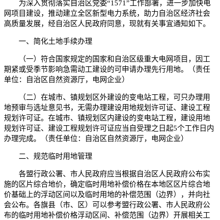
为深入贯彻落实自治区党委“1571”工作部署，进一步加快电
网项目建设，推动建立全区新型电力系统，助力自治区经济社会
高质量发展，经自治区人民政府同意，现就有关事宜通知如下。
一、简化土地手续办理
（一）符合国家规定的国家和自治区级重大电网项目，因工
期紧或受季节影响急需动工建设的可申请办理先行用地。（责任
单位：自治区自然资源厅，电网企业）
（二）在城市、镇规划区外建设的变电站工程，可只办理用
地预审与选址意见书，无需办理建设用地规划许可证、建设工程
规划许可证。在城市、镇规划区内建设的变电站工程，建设用地
规划许可证、建设工程规划许可证应当自受理之日起5个工作日内
办理完成。（责任单位：自治区自然资源厅，电网企业）
二、规范临时用地管理
各盟行政公署、市人民政府应当根据自治区人民政府公布实
施的区片综合地价，确定临时用地补偿价格在本地区区片综合地
价基础上的浮动区间以及临时用地的补偿范围（边界），并向社
会公布。各旗县（市、区）可以参考盟行政公署、市人民政府公
布的临时用地补偿价格浮动区间、补偿范围（边界）开展相关工