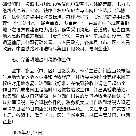
础设施时，按照电力规划预留输配电架空电力线路走廊、电力电
缆线路通道。公路、铁路产权单位应当与电网企业达成合作协
议，优化钻跨越手续收费标准、办理流程等，实现钻跨越手续办
理“一个口进出”、“联合审查、多审合一”。在城市中心城区采取
地下敷设方式建设电力线路，确需采用沟道、管道的，应当由属
地人民政府统筹规划。〔责任单位：自治区住房城乡建设厅、交
通运输厅，各盟行政公署、市人民政府，各旗县（市、区）人民
政府，中国铁路呼和浩特局集团有限公司、电网企业〕
七、完善耕地占用税协作工作
盟市、旗县（市、区）自然资源、林草主管部门应当公布临
时用地恢复的验收标准和验收程序，并指导电网企业完成电网工
程临时用地恢复、达到验收标准，在接到验收申请之日起45个工
作日内完成电网工程临时用地恢复验收工作，并出具验收结论。
税务部门依据自然资源、林草部门出具的复垦验收合格确认书予
以办理退税。符合退税条件的，税务机关应当自收到纳税人退还
申请之日起30日内查实并办理退还手续。〔责任单位：内蒙古税
务局，各盟市、旗县（市、区）自然资源、林草主管部门，电网
企业〕
2026年2月13日