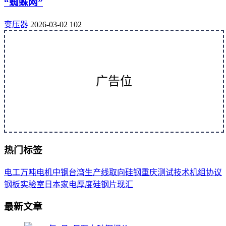
“蜘蛛网”
变压器
2026-03-02
102
广告位
热门标签
电工
万吨
电机
中钢
台湾
生产线
取向
硅钢
重庆
测试
技术
机组
协议
钢板
实验室
日本
家电
厚度
硅钢片
现汇
最新文章