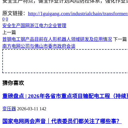
安全生产特点，健全作业计划风险防控体系，强化作业
原文链接：
http://1guigang.com/industrialchain/transforme
0
0
安全生产
国网浙江电力
企业管理
上一篇
首钢电工钢产品目前在人形机器人领域研发及应用情况
下一篇
南方电网公司与佛山市委市政府会谈
猜你喜欢
重磅盘点 | 2026年各省市重点项目输配电工程（持
变压器
2026-03-11
142
国家电网两会声音｜代表委员们都关注了哪些事？