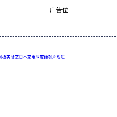
广告位
钢板
实验室
日本
家电
厚度
硅钢片
现汇