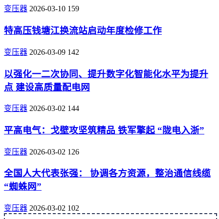
变压器
2026-03-10
159
特高压钱塘江换流站启动年度检修工作
变压器
2026-03-09
142
以强化一二次协同、提升数字化智能化水平为提升
点 建设高质量配电网
变压器
2026-03-02
144
平高电气：戈壁攻坚筑精品 铁军擎起 “陇电入浙”
变压器
2026-03-02
126
全国人大代表张强： 协调各方资源，整治通信线缆
“蜘蛛网”
变压器
2026-03-02
102