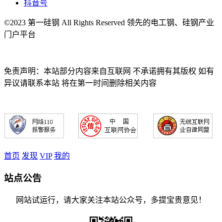
抖音号
©2023 第一硅钢 All Rights Reserved 领先的电工钢、硅钢产业
门户平台
免责声明：本站部分内容来自互联网 不承诺拥有其版权 如有
异议请联系本站 将在第一时间删除相关内容
首页
发现
VIP
我的
站点公告
网站试运行，请大家关注本站公众号，多提宝贵意见！