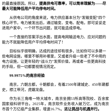
的最直接原因。所以，
提高供电可靠率，可以简单理解为——尽
最大可能降低用户平均停电时间。
从供电公司的角度来说，电力供应基本分为“发输变配”四个
核心环节，电力被发出后，通过输变、变电、配电，即可妥妥走
进用户家中，一个环节出问题，就可能造成停电。
一个直接的答案浮出水面，提高电网输送电力、应对问题的
能力不就能降低用户平均停电时间了！
目标似乎很明确，达成的途径却有很多，比如你可以多建一
些电网设施，哪里不够用补哪里，又或者升级一些老了不中用的
电力设施，让更年轻的“战斗力”发挥价值，再或者一些更高科技
的手段，但一切都要视情况而定。
99.9975%的南京经验
南京，六朝古都，十朝都会，有着2500年建城史、450年建都
史，襟江带河，虎踞龙盘。
作为长三角唯一特大城市，南京坐拥53所高等院校、百余家
国家级科研平台。2025年，南京软件业务收入破万亿，成为南京
市首个万亿级产业集群，增速16.7%。
这让挑战与机遇并行。