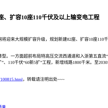
、扩容10座110千伏及以上输变电工程
将迎来大规模扩容升级，规划新建82座、扩容10座110
转型。一方面超前布局特高压交流西通道和入浙第五直流“
1扩”、110千伏“60新5扩”工程，新增线路1800千米。
r/100815.html
，转载请注明出处~~~
质量