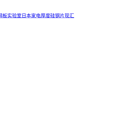
钢板
实验室
日本
家电
厚度
硅钢片
现汇