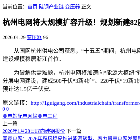
当前位置：
首页
硅钢产业链
变压器
正文
杭州电网将大规模扩容升级！规划新建82座
2026-01-29
变压器
96
从国网杭州供电公司获悉，“十五五”期间，杭州电网
建设规模稳居浙江首位。
为破解供需难题，杭州电网将加速向“能源大枢纽”
分层电网建设，建成500千伏“3新4扩”、220千伏“19新
预计达1.5亿千伏安。
原文链接：
http://1guigang.com/industrialchain/transforme
0
0
变电站
配电网
输变电工程
上一篇
2026年1月28日取向硅钢报价
下一篇
国家电网：2026年积极稳妥推进能源转型，着力提高电网发展