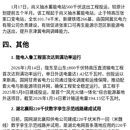
1月17日，尚义抽水蓄能电站500千伏送出工程投运，较原计
划提前五个半月。该工程起于尚义抽水蓄能电站，止于特高压张
家口变电站，全长101.74千米，新建铁塔266基，由国网冀北电力
有限公司负责建设，有效促进张家口可再生能源示范区新能源电
力送出，提升京津冀电网调峰能力。
四、其他
1. 陇电入鲁工程首次达到满功率运行
2026年1月14日，陇东至山东±800千伏特高压直流输电工程
首次达到满功率运行，单日外送电量达1.42亿千瓦时，创投运以
来新高。国网甘肃省电力公司通过强化调度和运维保障，推动配
套火电与新能源项目并网，确保工程安全稳定运行。该工程于
2025年5月8日建成投运，是首个“风光火储一体化”综合能源基地
外送项目，截至2026年1月14日累计输送电量194.15亿千瓦时。
2. 湖北襄阳220千伏数字孪生示范线路建成试用
日前，国网湖北襄阳供电公司建成220千伏米乔一回（米魏
线）数字孪生示范线路并试用，是湖北电网首条落地应用的220千