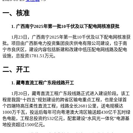
一、核准
1. 广西南宁2025年第一批10千伏及以下配电网核准获批
1月23日，广西南宁2025年第一批10千伏及以下配电网核准获
批。项目由广西新电力投资集团良庆供电有限公司建设，位于南
宁市良庆区，建设内容包括新建和改建中低压配电网线路及配电
设施，总投资1781.51万元。
二、开工
1. 藏粤直流工程广东段线路开工
1月20日，藏粤直流工程广东段线路正式进入建设阶段。该工
程是我国“十四五”规划建设的跨省区输电重点工程，也是全球首
个四端特高压柔性直流工程，线路全长2681公里，送电规模达
1000万千瓦，投运后每年可向粤港澳大湾区输送超430亿千瓦时绿
色电能，工程总投资约532亿元，配套建设“水风光一体化”电源基
地投资超过1500亿元。