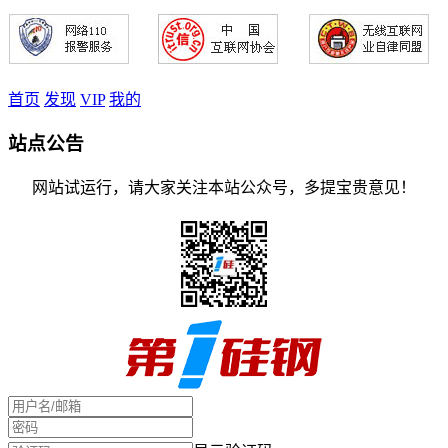
首页
发现
VIP
我的
站点公告
网站试运行，请大家关注本站公众号，多提宝贵意见！