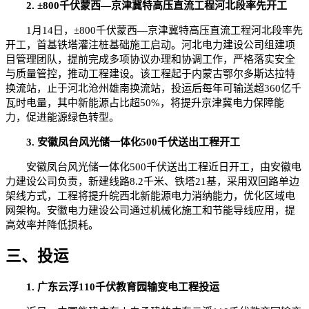
2. ±800千伏蒙西—京津冀特高压直流工程河北段率先开工
1月14日，±800千伏蒙西—京津冀特高压直流工程河北段率先
开工，首基铁塔灌注桩基础施工启动。河北电力建设公司组建项
目管理团队，提前完成多项协议办理和协调工作，严格落实安全
与质量管控，推动工程建设。该工程起于内蒙古鄂尔多斯达拉特
换流站，止于河北沧州雄南换流站，投运后每年可输送超360亿千
瓦时电量，其中新能源占比超50%，将提升京津冀电力保障能
力，促进能源绿色转型。
3. 安徽凤台风光储一体化500千伏送出工程开工
安徽凤台风光储一体化500千伏送出工程近日开工，由安徽电
力建设公司负责，新建线路8.2千米、铁塔21基，采用双回路单边
架线方式，工程将提升皖西北新能源电力消纳能力，优化区域电
网架构。安徽电力建设公司通过机械化施工和节能导线应用，提
高效率并降低损耗。
三、投运
1. 广东云浮110千伏教育园输变电工程投运