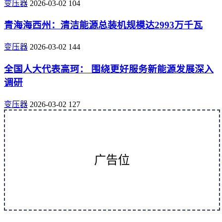
变压器
2026-03-02
104
青海海西州：清洁能源总装机规模达2993万千瓦
变压器
2026-03-02
144
全国人大代表高珂： 围绕更好服务新能源发展深入
调研
变压器
2026-03-02
127
广告位