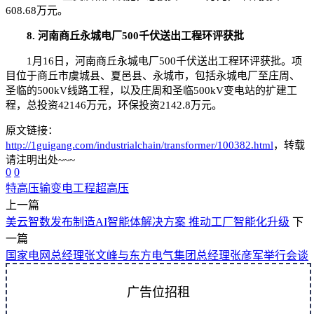
608.68万元。
8. 河南商丘永城电厂500千伏送出工程环评获批
1月16日，河南商丘永城电厂500千伏送出工程环评获批。项
目位于商丘市虞城县、夏邑县、永城市，包括永城电厂至庄周、
圣临的500kV线路工程，以及庄周和圣临500kV变电站的扩建工
程，总投资42146万元，环保投资2142.8万元。
原文链接：
http://1guigang.com/industrialchain/transformer/100382.html
，转载
请注明出处~~~
0
0
特高压
输变电工程
超高压
上一篇
美云智数发布制造AI智能体解决方案 推动工厂智能化升级
下
一篇
国家电网总经理张文峰与东方电气集团总经理张彦军举行会谈
广告位招租