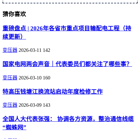
猜你喜欢
重磅盘点 | 2026年各省市重点项目输配电工程（持
续更新）
变压器
2026-03-11
142
国家电网两会声音｜代表委员们都关注了哪些事？
变压器
2026-03-10
160
特高压钱塘江换流站启动年度检修工作
变压器
2026-03-09
143
全国人大代表张强： 协调各方资源，整治通信线缆
“蜘蛛网”