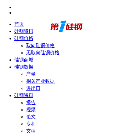
首页
硅钢资讯
硅钢价格
取向硅钢价格
无取向硅钢价格
硅钢商城
硅钢数据
产量
相关产业数据
进出口
硅钢资料
报告
视频
论文
专利
文档