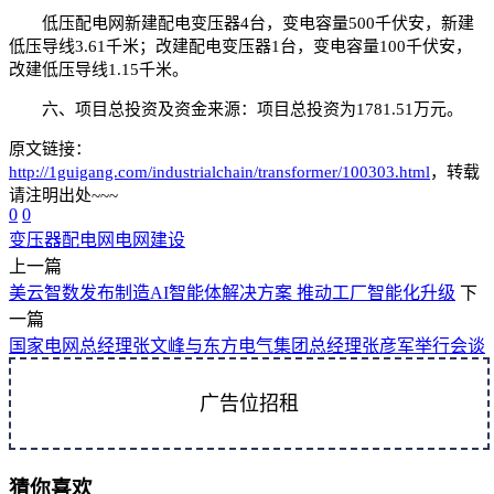
低压配电网新建配电变压器4台，变电容量500千伏安，新建
低压导线3.61千米；改建配电变压器1台，变电容量100千伏安，
改建低压导线1.15千米。
六、项目总投资及资金来源：项目总投资为1781.51万元。
原文链接：
http://1guigang.com/industrialchain/transformer/100303.html
，转载
请注明出处~~~
0
0
变压器
配电网
电网建设
上一篇
美云智数发布制造AI智能体解决方案 推动工厂智能化升级
下
一篇
国家电网总经理张文峰与东方电气集团总经理张彦军举行会谈
广告位招租
猜你喜欢