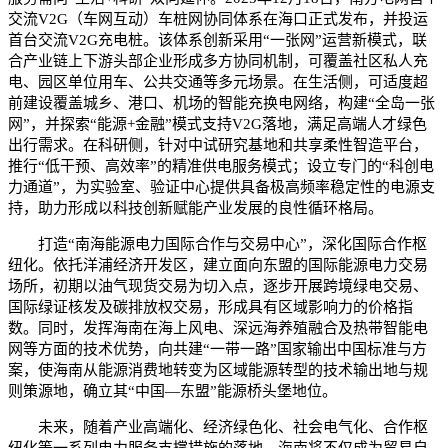
交流V2G（车网互动）车桩网协同体系在海口正式发布，并投运
首台交流V2G充电桩。该体系创新采用“一张网”运营新模式，联
合产业链上下游头部企业形成多方协同机制，可覆盖社区私人充
电、园区单位用车、公共交通等多元场景。在生活侧，可适度超
前建设覆盖城乡、港口、机场的智能充换电网络，构建“全岛一张
网”，并探索“能源+金融”模式支持V2G落地，满足高端人才绿色
出行需求。在科研侧，针对中试研究基地和共享柔性智造平台，
推行“低干预、高效率”的精准供电服务模式；设立专门的“科创电
力通道”，为实验室、验证中心提供具备极高频率稳定性的电源支
持，助力形成以科技创新赋能产业发展的良性循环格局。
打造“南海能源电力国际合作与交易中心”，深化国际合作枢
纽化。依托洋浦经济开发区，建立面向东盟的国际能源电力交易
场所，初期以油气现货交易为切入点，逐步开展跨境绿电交易、
国际绿证核发及碳排放权交易，形成具有区域影响力的价格指
数。同时，发挥海南在海上风电、深远海养殖融合及热带智能电
网等方面的技术优势，向共建“一带一路”国家输出中国标准与方
案，使海南从能源消费地转变为区域能源转型的技术输出地与规
则策源地，确立其“中国—东盟”能源桥头堡地位。
未来，随着产业高端化、经济绿色化、社会电气化、合作枢
纽化等一系列电力服务支撑措施的落地，海南将不仅成为贸易自