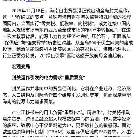
2025年12月18日，海南自由贸易港正式启动全岛封关运作。
这一里程碑式的节点，意味着海南将在海关监管特殊区域的物理
围网内，全面实行“零关税、低税率、简税制”，成为连接中国内
地超大规模市场与东南亚乃至全球市场的核心“中转枢纽”。在这
一宏大叙事背后，能源电力作为经济社会的“压舱石”，正面临从
“保供应”向“强支撑”的历史性跨越。从全岛500千伏主网架的建成
投运，到清洁能源装机占比突破80%的亮眼数据，海南能源电力
行业正蓄势待发，以“绿色引擎”驱动这艘开放航母全速起航。
宏观变局
封关运作引发的电力需求“量质双变”
封关运作并非简单的贸易便利化，它将在产业迁移、经济形
态、人口结构及国际合作四个维度引发剧烈变革，进而深度重塑
海南的能源电力需求图景。
产业迁移带来的用电负荷“重型化”与“精密化”。封关将带动
离岸贸易、跨境金融及超大规模数据中心的落地。作为数字经济
的底座，数据中心不仅是耗能大户，更是碳排放的敏感源。面对
欧盟碳边境调节机制（CBAM）及国际供应链的ESG要求，入驻海