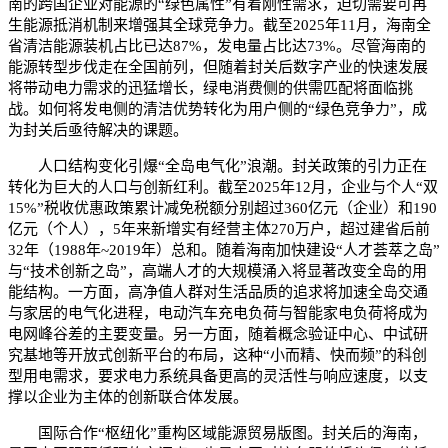
南的跨国企业对能源的“绿色属性”有着刚性需求，迫切需要可再
生能源抵消机制来增强其全球竞争力。截至2025年11月，海南全
省清洁能源装机占比已达87%，发电量占比达73%。尽管海南的
能源转型步伐走在全国前列，但随着封关后数字产业的快速发展
将带动电力需求的迅猛增长，绿电消费侧的供需匹配将面临挑
战。如何将发电侧的清洁优势转化为用户侧的“绿色竞争力”，成
为封关后亟待解决的课题。
人口结构变化引爆“全岛电气化”浪潮。封关政策的引力正在
转化为巨大的人口与创新红利。截至2025年12月，企业与个人“双
15%”税收优惠政策累计减免税额分别超过360亿元（企业）和190
亿元（个人），5年来新增实有经营主体270万户，超过建省后前
32年（1988年~2019年）总和。随着海南加快建设“人才荟萃之岛”
与“技术创新之岛”，高端人才的大规模涌入将显著改变全岛的用
能结构。一方面，高净值人群对生活品质的追求将加速全岛交通
与家居的电气化进程，电动汽车充电负荷与智能家电负荷将成为
电网峰谷差的主要变量。另一方面，随着概念验证中心、中试研
究基地等开放式创新平台的布局，这种“小而精、快而频”的科创
型用电需求，要求电力系统具备更高的灵活性与响应速度，以支
撑以企业为主体的创新联合体发展。
国际合作“枢纽化”重构区域能源贸易版图。封关后的海南，