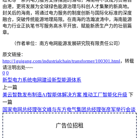
由港，更将发展为全球绿色能源治理与科创人才集聚的新高地。
封关后的海南，将通过电力服务的制度创新与国际化标准的深度
融合，突破传统能源地理局限。在南海的浩瀚波涛中，海南能源
电力行业正执笔书写服务高水平开放、赋能新质生产力的壮丽篇
章。
（作者单位：南方电网能源发展研究院有限责任公司）
原文链接：
http://1guigang.com/industrialchain/transformer/100301.html
，转载
请注明出处~~~
0
0
新型电力系统
电网建设
新型能源体系
上一篇
美云智数发布制造AI智能体解决方案 推动工厂智能化升级
下
一篇
国家电网总经理张文峰与东方电气集团总经理张彦军举行会谈
广告位招租