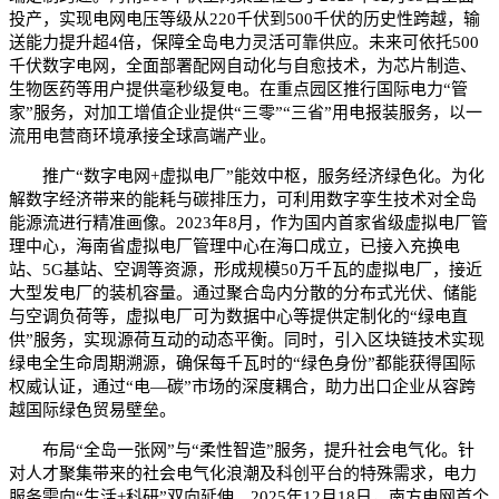
投产，实现电网电压等级从220千伏到500千伏的历史性跨越，输
送能力提升超4倍，保障全岛电力灵活可靠供应。未来可依托500
千伏数字电网，全面部署配网自动化与自愈技术，为芯片制造、
生物医药等用户提供毫秒级复电。在重点园区推行国际电力“管
家”服务，对加工增值企业提供“三零”“三省”用电报装服务，以一
流用电营商环境承接全球高端产业。
推广“数字电网+虚拟电厂”能效中枢，服务经济绿色化。为化
解数字经济带来的能耗与碳排压力，可利用数字孪生技术对全岛
能源流进行精准画像。2023年8月，作为国内首家省级虚拟电厂管
理中心，海南省虚拟电厂管理中心在海口成立，已接入充换电
站、5G基站、空调等资源，形成规模50万千瓦的虚拟电厂，接近
大型发电厂的装机容量。通过聚合岛内分散的分布式光伏、储能
与空调负荷等，虚拟电厂可为数据中心等提供定制化的“绿电直
供”服务，实现源荷互动的动态平衡。同时，引入区块链技术实现
绿电全生命周期溯源，确保每千瓦时的“绿色身份”都能获得国际
权威认证，通过“电—碳”市场的深度耦合，助力出口企业从容跨
越国际绿色贸易壁垒。
布局“全岛一张网”与“柔性智造”服务，提升社会电气化。针
对人才聚集带来的社会电气化浪潮及科创平台的特殊需求，电力
服务需向“生活+科研”双向延伸。2025年12月18日，南方电网首个