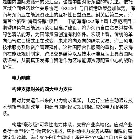
是国内国际双循环的交汇点，也是中国对接东盟的桥头堡。依托
区域全面经济伙伴关系协定（RCEP）与自贸港政策叠加优势，海
南与东南亚在能源资源上的互补性日益凸显。封关后第二天，海
南首个新型“海风绿醇”项目——申能海南CZ2海上风电示范项目二
期暨绿色氢基能源示范项目启动建设，将为海南自由贸易港提供
绿色清洁能源，为国际贸易创造有利条件。宏观上看，传统的单
向油气进口模式正在改变，未来将向双向的绿氢贸易、海上风电
技术服务及碳资产管理延伸。这种国际合作版图的重构，要求海
南在能源规则制定、跨境交易结算以及技术标准互认上具备国际
话语权，从而真正发挥自贸港作为区域能源资源配置中心的战略
价值。
电力响应
构建支撑封关的四大电力支柱
面对封关运作带来的电力需求重塑，电力行业应主动通过技
术创新与机制改革，构建与国际经贸规则相适应的电力服务体
系。
构建“毫秒级”可靠性电力体系，支撑产业高端化。应对产业
负荷“重型化”与“精密化”挑战，需推动电力服务从基础保障向高
端定制跨越。海南500千伏主网架工程已于2025年12月15日全面