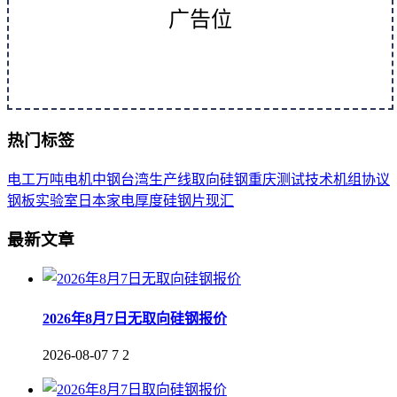
广告位
热门标签
电工
万吨
电机
中钢
台湾
生产线
取向
硅钢
重庆
测试
技术
机组
协议
钢板
实验室
日本
家电
厚度
硅钢片
现汇
最新文章
2026年8月7日无取向硅钢报价
2026-08-07
7
2