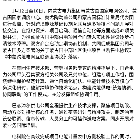
1月12日至16日，内蒙古电力集团与蒙古国国家电网公司、蒙
古国国家调度中心、奥尤陶勒盖公司和蒙古国标准计量局代表团
进行会商，针对跨境能源基础设施互联互通多项技术问题开展对
接交流，在继电保护、项目启动、通信自动化等方面达成42项关
键共识，为推动蒙古国中部供电项目全面转入实质性建设逐步扫
清技术障碍。双方商定启动定期协商机制，共同促成集团公司与
蒙古国多方签署的关于蒙古国中部地区供电项目《购售电协议》
《中蒙跨境电网互联调度协议》落实。
在集团生产技术部、营销服务部专家的精准指导下，国合电
力公司牵头召集蒙方相关公司及兄弟单位，组建专项工作组，围
绕继电保护整定计算、通信自动化确认、电能计量技术等核心任
务深化研讨，破解跨境协作技术堵点，构建跨境供电“统筹协调、
协同联动”的工作模式，充分发挥组织协调作用。
巴彦淖尔供电公司全程提供生产技术支撑，聚焦项目切改、
启动方案对接等核心任务，通过密集研讨与精准攻关，制定涵盖
设备联调、信息传输、人员分工的可操作送电方案，同步开展对
蒙业务国际培训。
电科院在高效完成项目电能计量表中方侧校验工作的同时，