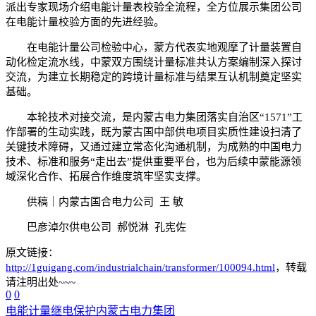
派出专家现场介绍电能计量表校验全流程，全方位展示集团公司
在电能计量校验方面的先进经验。
在电能计量公司检验中心，蒙方代表实地观摩了计量装置自
动化检定流水线，中蒙双方围绕计量标准共认方案编制深入探讨
交流，为建立长期稳定的跨境计量标准与结果互认机制奠定坚实
基础。
本轮技术对接交流，是内蒙古电力集团落实自治区“1571”工
作部署的生动实践，既为蒙古国中部供电项目实质性建设扫清了
关键技术障碍，又通过建立常态化沟通机制，为成熟的中国电力
技术、标准和服务“走出去”提供重要平台，也为后续中蒙能源领
域深化合作、拓展合作维度筑牢坚实支撑。
供稿｜内蒙古国合电力公司 王 敏
巴彦淖尔供电公司 郝悦淋 孔宪佐
原文链接：
http://1guigang.com/industrialchain/transformer/100094.html
，转载
请注明出处~~~
0
0
电能计量
继电保护
内蒙古电力集团