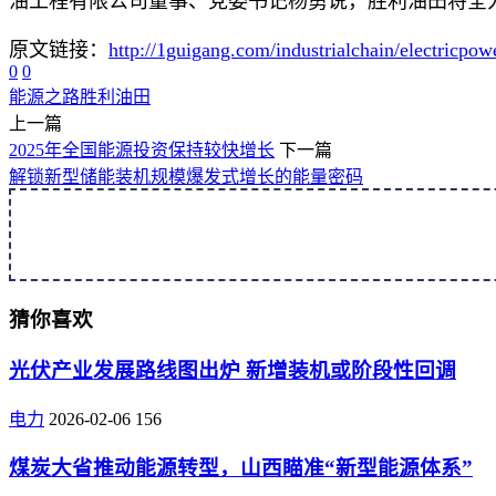
油工程有限公司董事、党委书记杨勇说，胜利油田将全
原文链接：
http://1guigang.com/industrialchain/electricpo
0
0
能源
之路
胜利油田
上一篇
2025年全国能源投资保持较快增长
下一篇
解锁新型储能装机规模爆发式增长的能量密码
猜你喜欢
光伏产业发展路线图出炉 新增装机或阶段性回调
电力
2026-02-06
156
煤炭大省推动能源转型，山西瞄准“新型能源体系”