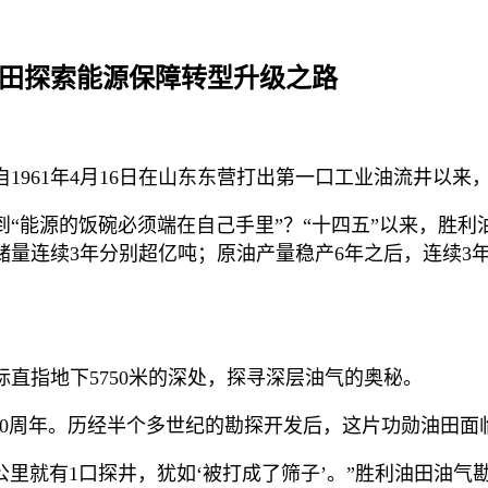
油田探索能源保障转型升级之路
1961年4月16日在山东东营打出第一口工业油流井以来
“能源的饭碗必须端在自己手里”？“十四五”以来，胜
连续3年分别超亿吨；原油产量稳产6年之后，连续3年保持“
目标直指地下5750米的深处，探寻深层油气的奥秘。
现60周年。历经半个多世纪的勘探开发后，这片功勋油田面
公里就有1口探井，犹如‘被打成了筛子’。”胜利油田油气