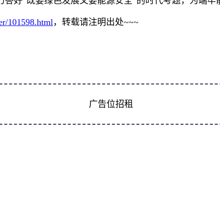
力答好“既要绿色发展又要能源安全”的时代考题，为端牢
wer/101598.html
，转载请注明出处~~~
广告位招租