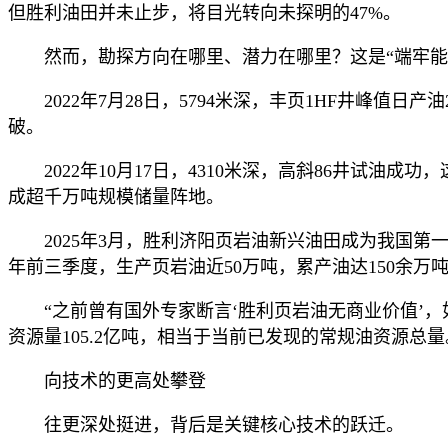
但胜利油田并未止步，将目光转向未探明的47%。
然而，勘探方向在哪里、潜力在哪里？这是“端牢
2022年7月28日，5794米深，丰页1HF井峰
破。
2022年10月17日，4310米深，高斜86井试
成超千万吨规模储量阵地。
2025年3月，胜利济阳页岩油新兴油田成为我国
年前三季度，生产页岩油近50万吨，累产油达150余万
“之前曾有国外专家断言‘胜利页岩油无商业价值’，
资源量105.2亿吨，相当于当前已发现的常规油资源总
向技术的更高处攀登
往更深处挺进，背后是关键核心技术的跃迁。