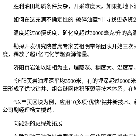
胜利油田地质条件复杂，开采难度大。如果把地下
如何在这充满不确定性的“破碎油藏”中寻找更多资
温度超过80摄氏度、矿化度超过30000毫克/升
勘探开发研究院首席专家姜祖明带领团队开始三次采
度，释放了超1亿吨化学驱资源储量。
济阳页岩油以陆相为主，埋藏深、稠度大、温度高，
“济阳页岩油埋深平均3500米，有的埋深超过60
田形成了优快钻井、组合缝网体积压裂等技术体系，在地下
“以丰页区块为例，应用10多项‘优快’钻井新技术
公司副经理杨文楼说。
向能源的更绿处拓展