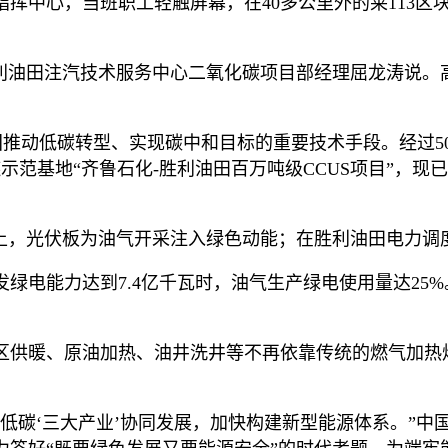
挥中心，当班职工轻触屏幕，在40多公里外的莱113区
利油田注汽技术服务中心二氧化碳项目部经理屈龙涛说。
国推动低碳转型、实现碳中和目标的重要技术手段。经过
示范基地“齐鲁石化-胜利油田百万吨级CCUS项目”，现已
上，光伏板为油气开采注入绿色动能；在胜利油田电力调
年发绿电能力达到7.4亿千瓦时，油气生产绿电使用量达2
区供暖、原油加热、油井洗井等不再依靠传统的燃气加热
低碳‘三大产业’协同发展，加快构建新型能源体系。”