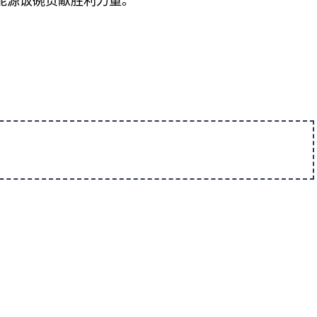
能源饭碗贡献胜利力量。